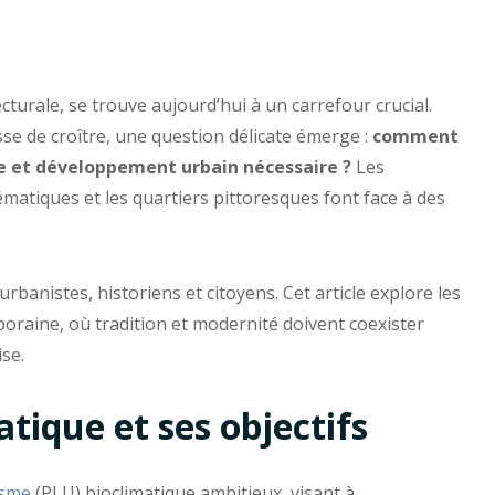
ecturale, se trouve aujourd’hui à un carrefour crucial.
e de croître, une question délicate émerge :
comment
ue et développement urbain nécessaire ?
Les
iques et les quartiers pittoresques font face à des
anistes, historiens et citoyens. Cet article explore les
raine, où tradition et modernité doivent coexister
ise.
tique et ses objectifs
isme
(PLU) bioclimatique ambitieux, visant à