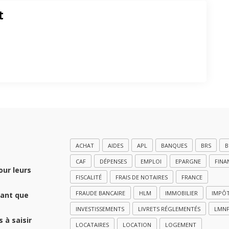
t
ACHAT
AIDES
APL
BANQUES
BRS
B
CAF
DÉPENSES
EMPLOI
EPARGNE
FINA
our leurs
FISCALITÉ
FRAIS DE NOTAIRES
FRANCE
FRAUDE BANCAIRE
HLM
IMMOBILIER
IMPÔ
tant que
INVESTISSEMENTS
LIVRETS RÉGLEMENTÉS
LMN
 à saisir
LOCATAIRES
LOCATION
LOGEMENT