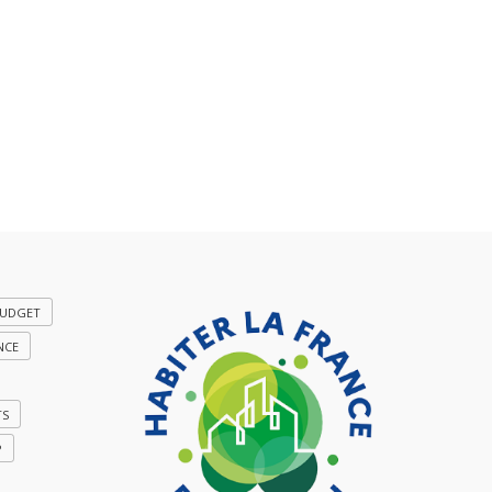
UDGET
NCE
TS
P