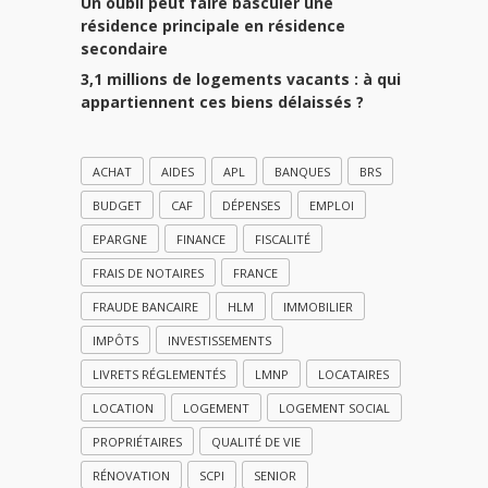
Un oubli peut faire basculer une
résidence principale en résidence
secondaire
3,1 millions de logements vacants : à qui
appartiennent ces biens délaissés ?
ACHAT
AIDES
APL
BANQUES
BRS
BUDGET
CAF
DÉPENSES
EMPLOI
EPARGNE
FINANCE
FISCALITÉ
FRAIS DE NOTAIRES
FRANCE
FRAUDE BANCAIRE
HLM
IMMOBILIER
IMPÔTS
INVESTISSEMENTS
LIVRETS RÉGLEMENTÉS
LMNP
LOCATAIRES
LOCATION
LOGEMENT
LOGEMENT SOCIAL
PROPRIÉTAIRES
QUALITÉ DE VIE
RÉNOVATION
SCPI
SENIOR